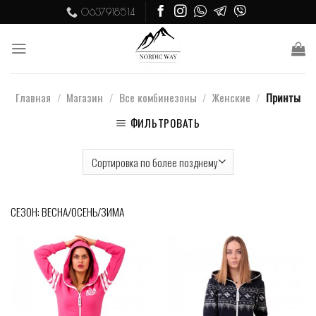
Skip
0637918514
to
content
Главная
/
Магазин
/
Все комбинезоны
/
Женские
/
Принты
ФИЛЬТРОВАТЬ
СЕЗОН: ВЕСНА/ОСЕНЬ/ЗИМА