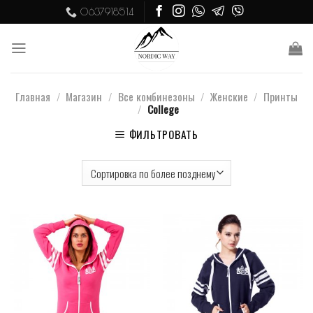
Skip
0637918514
to
content
Главная
/
Магазин
/
Все комбинезоны
/
Женские
/
Принты
/
College
ФИЛЬТРОВАТЬ