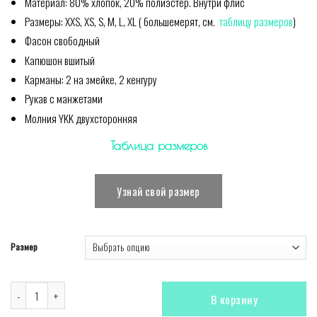
Материал: 80% хлопок, 20% полиэстер. Внутри флис
Размеры: XXS, XS, S, M, L, XL ( большемерят, см.
таблицу размеров
)
Фасон свободный
Капюшон вшитый
Карманы: 2 на змейке, 2 кенгуру
Рукав с манжетами
Молния YKK двухсторонняя
Таблица размеров
Узнай свой размер
Размер
Количество Комбинезон Winter Print Purple
В корзину