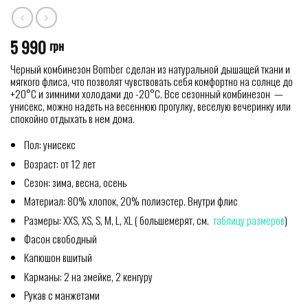
5 990
грн
Черный комбинезон Bomber сделан из натуральной дышащей ткани и
мягкого флиса, что позволят чувствовать себя комфортно на солнце до
+20°С и зимними холодами до -20°С. Все сезонный комбинезон —
унисекс, можно надеть на весеннюю прогулку, веселую вечеринку или
спокойно отдыхать в нем дома.
Пол: унисекс
Возраст: от 12 лет
Сезон: зима, весна, осень
Материал: 80% хлопок, 20% полиэстер. Внутри флис
Размеры: XXS, XS, S, M, L, XL ( большемерят, см.
таблицу размеров
)
Фасон свободный
Капюшон вшитый
Карманы: 2 на змейке, 2 кенгуру
Рукав с манжетами