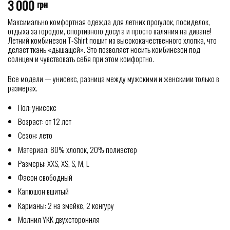
3 000
грн
Максимально комфортная одежда для летних прогулок, посиделок,
отдыха за городом, спортивного досуга и просто валяния на диване!
Летний комбинезон T-Shirt пошит из высококачественного хлопка, что
делает ткань «дышащей». Это позволяет носить комбинезон под
солнцем и чувствовать себя при этом комфортно.
Все модели — унисекс, разница между мужскими и женскими только в
размерах.
Пол: унисекс
Возраст: от 12 лет
Сезон: лето
Материал: 80% хлопок, 20% полиэстер
Размеры: XXS, XS, S, M, L
Фасон свободный
Капюшон вшитый
Карманы: 2 на змейке, 2 кенгуру
Молния YKK двухсторонняя