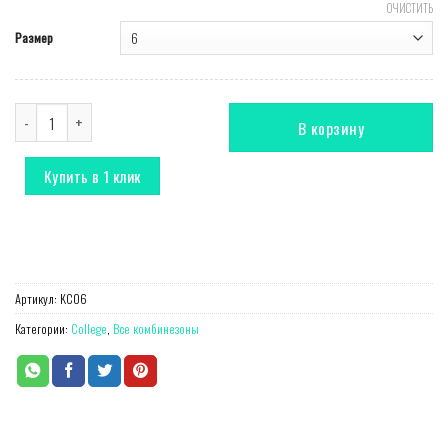
ОЧИСТИТЬ
Размер
Количество Комбинезон College зеленый
В корзину
Купить в 1 клик
Артикул:
KС06
Категории:
College
,
Все комбинезоны